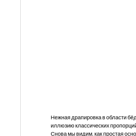
Нежная драпировка в области бёд
иллюзию классических пропорций
Снова мы видим, как простая осн