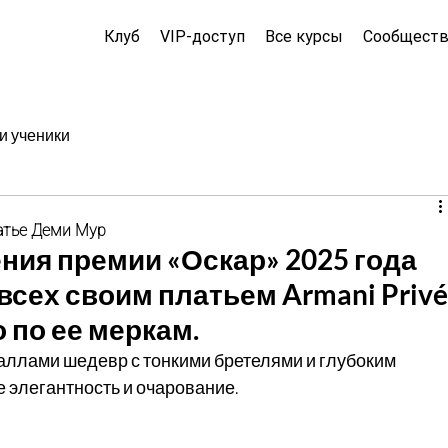
Клуб
VIP-доступ
Все курсы
Сообщест
и ученики
атье Деми Мур
ния премии «Оскар» 2025 года 
сех своим платьем Armani Privé,
по ее меркам.
аллами шедевр с тонкими бретелями и глубоким 
е элегантность и очарование.