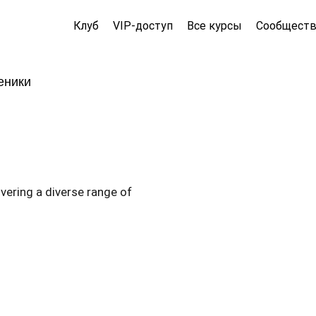
Клуб
VIP-доступ
Все курсы
Сообщест
еники
overing a diverse range of