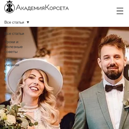
Все статьи
Все статьи
Уроки и
полезные
советы
Наши
ученики