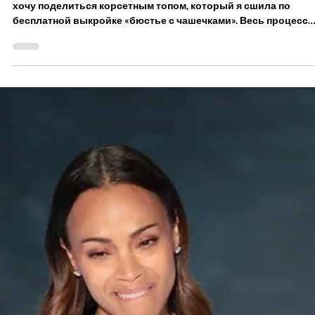
оно село идеально"
Меня зовут Эвелин Деметер, я из Трансильвании, Румыния, и
хочу поделиться корсетным топом, который я сшила по
бесплатной выкройке «бюстье с чашечками». Весь процесс
был простым, а ваш туториал очень помог разобраться во
всех шагах. Ниже — готовый результат. Моим самым гордым
моментом в шитье стало то, что я сшила собственное
свадебное платье — и оно село идеально!Вот фото платья,
представленное на местной выставке, и на мне в день
свадьбы. Evelin Demeter Instagram - @designe