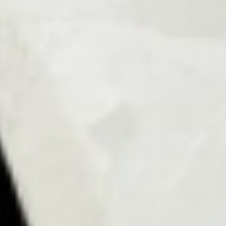
Уроки и полезные советы
Швейное рукоделие: Оскар 2025 — платье
Зои Салдана
See how to make the Zoe Saldana Dress from Oscars 2025 - DIY