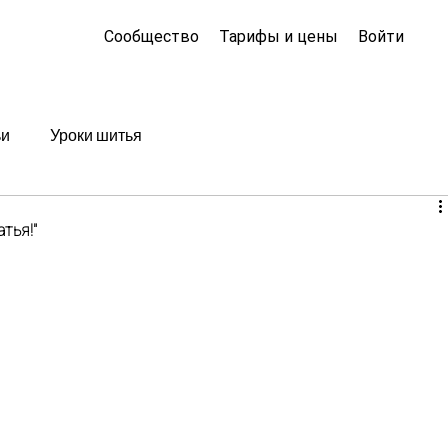
Сообщество
Тарифы и цены
Войти
ьи
Уроки шитья
тья!"