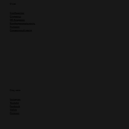
О нас
Сообщество
Студенты
Об Академии
Конфиденциальность
Условия
Справочный центр
"Ваша технология мне ОЧЕНЬ помогает!"
Соц. сети
Instagram
Youtube
Facebook
TikTok
Pinterest