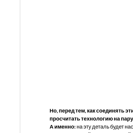
Но, перед тем, как соединять э
просчитать технологию на пару
А именно:
 на эту деталь будет н