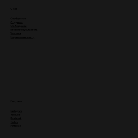
О нас
Сообщество
Студенты
Об Академии
Конфиденциальность
Условия
Справочный центр
"Вот платья, которые я сделала по
Вашим курсам..."
Соц. сети
Instagram
Youtube
Facebook
TikTok
Pinterest